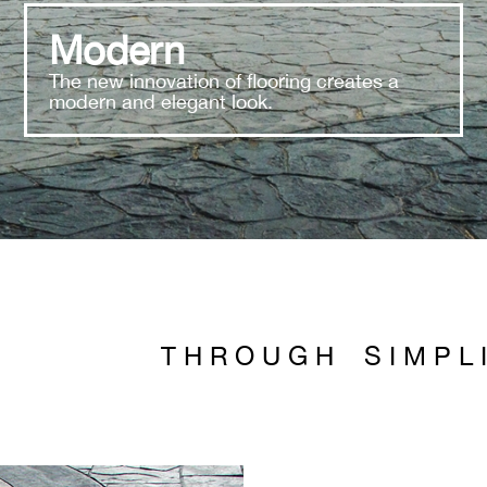
Modern
The new innovation of flooring creates a
modern and elegant look.
T H R O U G H S I M P L I