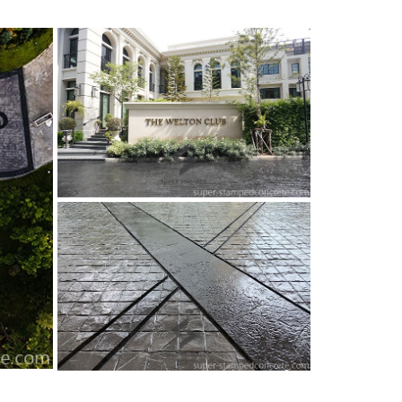
าย และสีสันลงบนผิวหน้าของพื้นซึ่งผ่านกระบวนการจน
้างลวดลายภายใต้ความต้องการของเจ้าของพื้นที่ได้อีก
งค่าแรงงาน
ข็ง อยู่ระหว่าง 425 – 450 กิโลกรัม/ตารางเซนติเมตร
มากมาย ในแบบที่คุณต้องการ
เป็นอย่างดี ไม่ต้องใช้น้ำยาในการทำความสะอาดแต่
องจากเป็นการทำพื้นผิวที่สวยงาม และแฝงไปด้วยธรรมชาติ
้สวยสดงดงาม และเต็มไปด้วยประสิทธิภาพ ทั้งความแข็ง
นทั้งพื้นที่ส่วนตัว และพื้นที่ของแหล่งธุรกิจ ที่ต่างพอใจในผล
รพื้น
คอนกรีตพิมพ์ลาย
ที่ดี และสมบูรณ์แบบที่สุด