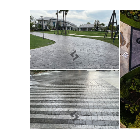
คอนกรีตพิมพ์ลาย
คืออะไร?
คอนกรีตพิมพ์ลาย
เป็นเทคโน
ทำให้เป็นพื้นที่แข็งแรง ซึ่งลวดลายและความสวยงามขอ
ด้วย
อะไรคือข้อดีของการเลือกใช้
คอนกรีตพิมพ์ลาย
?
- “ราคาถูก” เพราะเมื่อเทียบกับการทำพื้นประเภทอื่นๆ
- “ความแข็งแรง” ซึ่ง
คอนกรีตพิมพ์ลาย
นั้นจะมีความแข็
- “ป้องกันอุบัติเหตุ” เนื่องจาก จะเป็นการทำพื้น ที่ไม่มีพื้น
- “มีความสวยงามที่หลากหลาย” โดยการเลือกใช้
คอนกร
- “ดูแลรักษาง่าย” เพราะหากเลือกใช้
คอนกรีตพิมพ์ลาย
จ
อย่างใด
- “ความสวยงามที่ใกล้ชิดธรรมชาติ” สำหรับตกแต่งในพื
- “เพิ่มคุณค่าในด้านงานศิลปะ” เนื่องจาก
คอนกรีตพิมพ์
Super Stamped Concrete เป็นผู้นำทางด้านศิลปะ และสถาป
แรง ทนทาน คุ้มค่าคุ้มราคา รับประกันโดยลูกค้าของเราท
งานที่เราได้สร้างสรรค์ไว้ จนก่อเกิดเป็นความพัฒนาที่เ