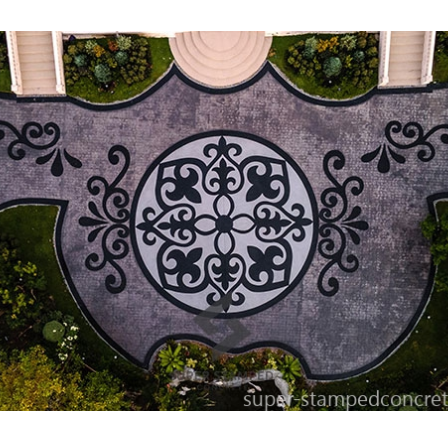
โลยีอีกประเภทหนึ่งที่ใช้ตกแต่งพื้นทางเดินต่างๆ โดยจะมีการสร้างลวดล
งพื้นหน้าคอนกรีตนั้นจะเน้นถึงความเป็นธรรมชาติเป็นหลัก แต่ก็สามารถสร
 จะพบว่าการทำ
คอนกรีตพิมพ์ลาย
นั้นมีราคาถูกกว่า ทั้งค่าวัสดุอุปกรณ์ รวมถึ
งแรงมาก เนื่องจาก
คอนกรีตพิมพ์ลาย
จะประกอบไปด้วยปูนมอร์ต้า ที่มีความแ
ผิวเรียบลื่น ทำให้เหมาะกับพื้นที่ที่ป้องกันการลื่น หรืออุบัติเหตุ
ีตพิมพ์ลาย
จะทำให้คุณสามารถเลือกลายบนหน้าพื้นผิว โดยมีให้เลือกอย่าง
ะทำให้สามารถดูแลง่าย เนื่องจากเพียงแค่ใช้น้ำก็สามารถทำความสะอาดได้
้นที่สไตล์ธรรมชาติ
ลาย
จัดเป็นสถาปัตยกรรมที่สามารถเพิ่มคุณค่าให้กับสถานที่ที่จัดทำได้ เนื่
ัตยกรรมที่ได้ชื่อว่า เป็นผู้ที่สามารถสร้างสรรค์พื้น
คอนกรีตพิมพ์ลาย
ได
ี่ไว้ใจให้เราออกแบบพื้น
คอนกรีตพิมพ์ลาย
ไม่ว่าจะทั้งพื้นที่อยู่อาศัย ที่เป็
กิดขึ้นมาอย่างไม่หยุดยั้ง เพื่อตอบสนองทุกความต้องการในใจของคุณที่ต้องกา